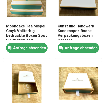
Produkte
Mooncake Tea Mispel
Kunst und Handwerk
Videos
Cmyk Vollfarbig
Kundenspezifische
bedruckte Boxen Spot
Verpackungsboxen
Uv Customized
Pantone-
Farbton-Buch-Drucken
Farbfolienprägung
Anfrage absenden
Anfrage absenden
Bilderbuch-Drucken
Notizbuch-Drucken der gebundenen Ausgabe
Drucksachefördermaschinentaschen
Lehrbuch-Druckservices