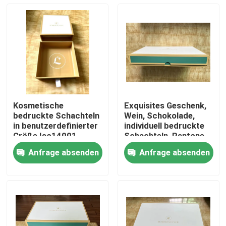
Kosmetische
Exquisites Geschenk,
bedruckte Schachteln
Wein, Schokolade,
in benutzerdefinierter
individuell bedruckte
Größe Iso14001
Schachteln, Pantone-
Deboss 3D UV
Farbfolienprägung
Anfrage absenden
Anfrage absenden
Nach Hause
Über uns
Kontakte