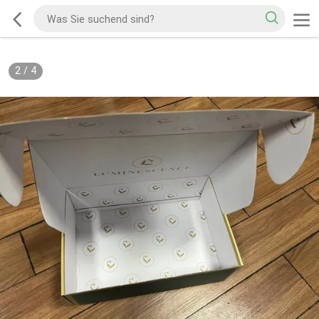
2
/
4