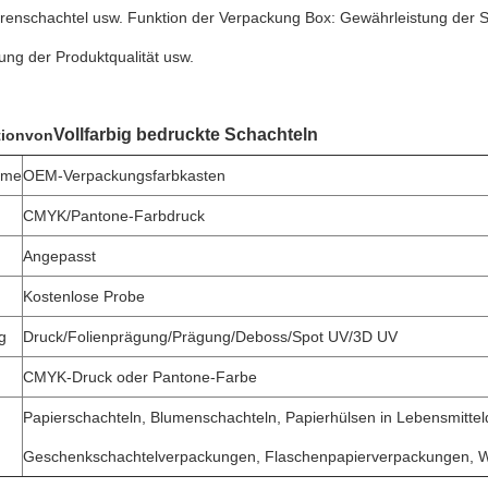
renschachtel usw. Funktion der Verpackung Box: Gewährleistung der S
ng der Produktqualität usw.
Vollfarbig bedruckte Schachteln
tion
von
ame
OEM-Verpackungsfarbkasten
CMYK/Pantone-Farbdruck
Angepasst
Kostenlose Probe
g
Druck/Folienprägung/Prägung/Deboss/Spot UV/3D UV
CMYK-Druck oder Pantone-Farbe
Papierschachteln, Blumenschachteln, Papierhülsen in Lebensmittel
Geschenkschachtelverpackungen, Flaschenpapierverpackungen, We