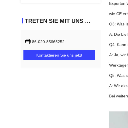
Experten.
wie CE erh
TRETEN SIE MIT UNS IN VERBINDUNG
Q3: Was is
A: Die Lie
86-020-85665252
Q4: Kann i
A: Ja, wir
Kontaktieren Sie uns jetzt
Werktagen 
Q5: Was s
A: Wir ak
Bei weite