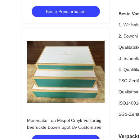
Schachteln, Pantone-
Beste Preis erhalten
Farbfolienprägung
Beste Vor
1. Wir hab
2. Sowohl
Qualitäts
3. Schnell
4. Qualifik
FSC-Zertif
Qualitätsa
ISO14001-
SGS-Zertif
Mooncake Tea Mispel Cmyk Vollfarbig
bedruckte Boxen Spot Uv Customized
Verpack