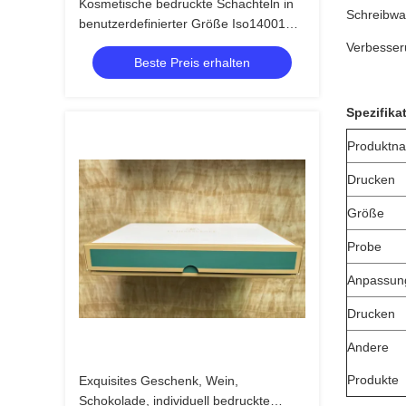
Kosmetische bedruckte Schachteln in
Schreibwa
benutzerdefinierter Größe Iso14001
Deboss 3D UV
Verbesseru
Beste Preis erhalten
Spezifika
Produktn
Drucken
Größe
Probe
Anpassun
Drucken
Andere
Produkte
Exquisites Geschenk, Wein,
Schokolade, individuell bedruckte