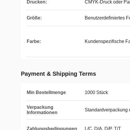
Drucken:
CMYK-Druck oder Pa
Größe:
Benutzerdefiniertes F
Farbe:
Kundenspezifische F
Payment & Shipping Terms
Min Bestellmenge
1000 Stück
Verpackung
Standardverpackung o
Informationen
Zahlungsbedingungen
L/C, D/A, D/P, T/T