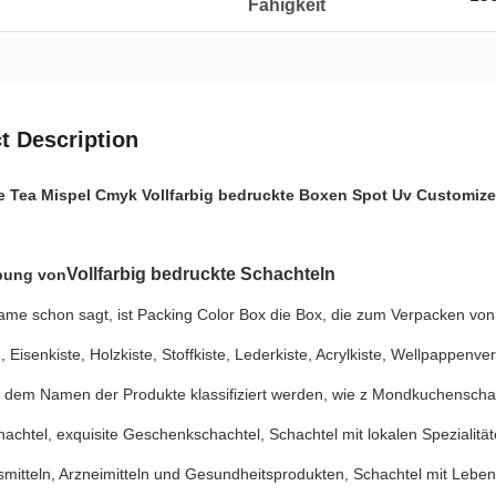
Fähigkeit
t Description
 Tea Mispel Cmyk Vollfarbig bedruckte Boxen Spot Uv Customiz
Vollfarbig bedruckte Schachteln
bung von
ame schon sagt, ist Packing Color Box die Box, die zum Verpacken von
, Eisenkiste, Holzkiste, Stoffkiste, Lederkiste, Acrylkiste, Wellpappenv
 dem Namen der Produkte klassifiziert werden, wie z Mondkuchenschac
chtel, exquisite Geschenkschachtel, Schachtel mit lokalen Spezialitä
smitteln, Arzneimitteln und Gesundheitsprodukten, Schachtel mit Leb