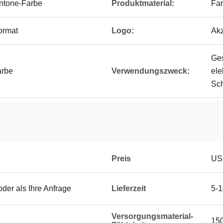
ntone-Farbe
Produktmaterial:
Far
ormat
Logo:
Akz
Ges
arbe
Verwendungszweck:
ele
Sc
Preis
US 
der als Ihre Anfrage
Lieferzeit
5-1
Versorgungsmaterial-
15