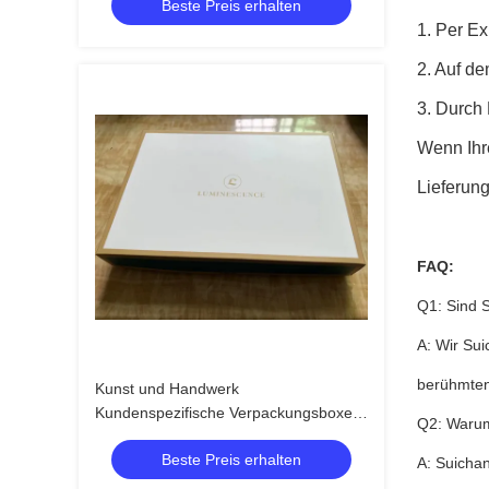
Beste Preis erhalten
1. Per E
2. Auf d
3. Durch
Wenn Ihre
Lieferung
F
AQ:
Q1: Sind 
A: Wir Sui
berühmten
Kunst und Handwerk
Kundenspezifische Verpackungsboxen
Q2: Warum 
Pantone-Farbfolienprägung
Beste Preis erhalten
A: Suichan