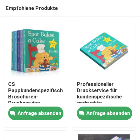
Empfohlene Produkte
CS
Professioneller
Pappkundenspezifische
Druckservice für
Broschüren-
kundenspezifische
Nach Hause
Druckservice-
gedruckte
Farbbroschüren-
Broschüren, perfekt
Anfrage absenden
Anfrage absenden
perfekte Grenze
gebunden und
Über uns
gebunden
Kontakte