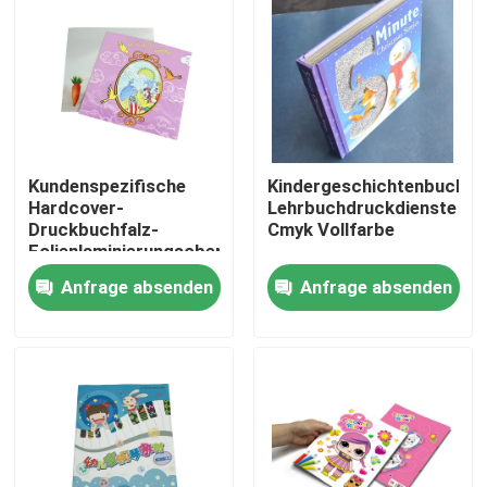
Produkte
Videos
Kundenspezifische
Kindergeschichtenbuch
Farbton-Buch-Drucken
Hardcover-
Lehrbuchdruckdienste
Druckbuchfalz-
Cmyk Vollfarbe
Folienlaminierungsoberflächenbeschaffenheit
Bilderbuch-Drucken
Anfrage absenden
Anfrage absenden
Notizbuch-Drucken der gebundenen Ausgabe
Drucksachefördermaschinentaschen
Lehrbuch-Druckservices