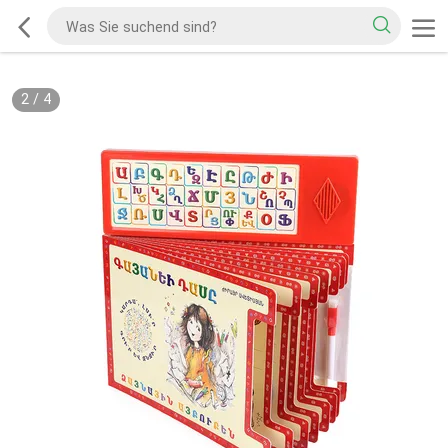
2
/
4