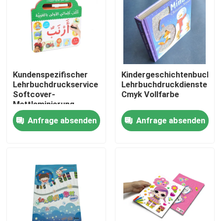
Produkte
Videos
Kundenspezifischer
Kindergeschichtenbuch
Lehrbuchdruckservice
Lehrbuchdruckdienste
Farbton-Buch-Drucken
Softcover-
Cmyk Vollfarbe
Mattlaminierung
Anfrage absenden
Anfrage absenden
Bilderbuch-Drucken
Notizbuch-Drucken der gebundenen Ausgabe
Drucksachefördermaschinentaschen
Lehrbuch-Druckservices