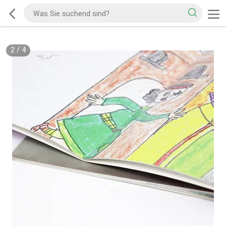
2
/
4