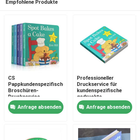
Empfohlene Produkte
CS
Professioneller
Pappkundenspezifische
Druckservice für
Broschüren-
kundenspezifische
Druckservice-
gedruckte
Nach Hause
Farbbroschüren-
Broschüren, perfekt
Anfrage absenden
Anfrage absenden
perfekte Grenze
gebunden und
gebunden
Über uns
Kontakte