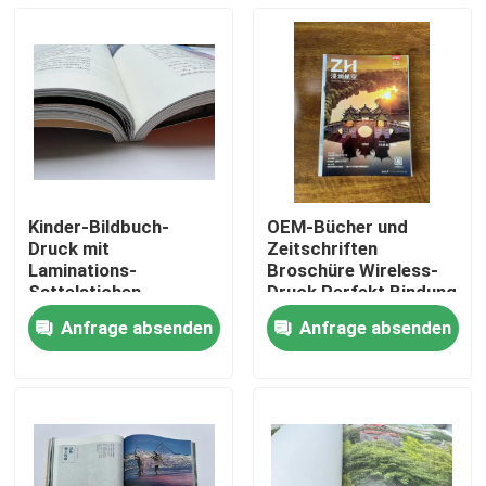
Kinder-Bildbuch-
OEM-Bücher und
Druck mit
Zeitschriften
Laminations-
Broschüre Wireless-
Sattelstichen
Druck Perfekt Bindung
Glanzfilm
Anfrage absenden
Anfrage absenden
Haus
Produkte
Videos