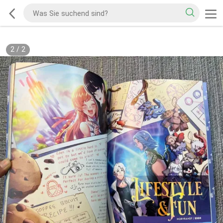
2
/
2