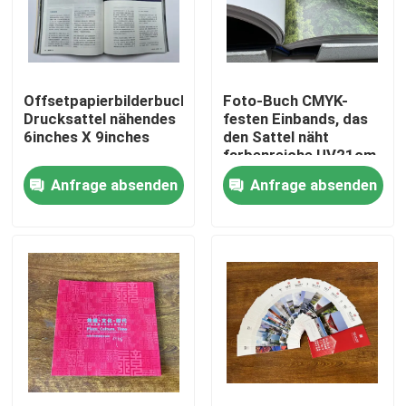
Über uns
Offsetpapierbilderbuch-
Foto-Buch CMYK-
Fabrik-Ausflug
Drucksattel nähendes
festen Einbands, das
6inches X 9inches
den Sattel näht
farbenreiche UV21cm
Qualitätskontrolle
druckt
Anfrage absenden
Anfrage absenden
Treten Sie mit uns in Verbindung
Nachrichten
Fälle
Farbton-Buch-Drucken