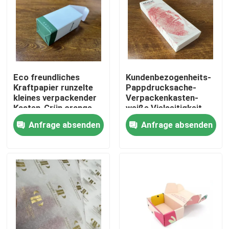
Produkte
Videos
Eco freundliches
Kundenbezogenheits-
Kraftpapier runzelte
Pappdrucksache-
Farbton-Buch-Drucken
kleines verpackender
Verpackenkasten-
Kasten-Grün orange
weiße Vielseitigkeit
Soem 90mm 13cm
10cm 20cm
Anfrage absenden
Anfrage absenden
Bilderbuch-Drucken
Notizbuch-Drucken der gebundenen Ausgabe
Drucksachefördermaschinentaschen
Lehrbuch-Druckservices