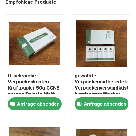
Empfohlene Produkte
Drucksache-
gewölbte
Verpackenkasten
Verpackenaufbereiteten
Kraftpapier 50g CCNB
Verpackenversandkästen
personifizierte Matt
kundenspezifischer
Nach Hause
Lamination 13cm
Logo Printed 13cm
Anfrage absenden
Anfrage absenden
15cm
Über uns
Kontakte