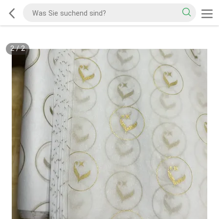
2
/
2