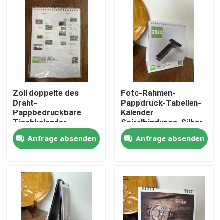
Zoll doppelte des
Foto-Rahmen-
Draht-
Pappdruck-Tabellen-
Pappbedruckbare
Kalender
Tischkalender-
Spiralbindungs-Silber
7.48x10.23
Anfrage absenden
Anfrage absenden
Haus
Produkte
Videos