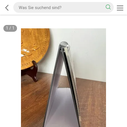
1
/
1