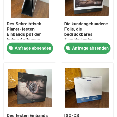
Über uns
Des Schreibtisch-
Die kundengebundene
Planer-festen
Folie, die
Fabrik-Ausflug
Einbands pdf der
bedruckbares
hohen Auflösung
Tischkalender-
gewundene e-gehend
Doppeltes stempelt,
Anfrage absenden
Anfrage absenden
Qualitätskontrolle
bedruckbare Film-
versah 250g mit
Laminierung
Seiten
Treten Sie mit uns in Verbindung
Nachrichten
Fälle
Farbton-Buch-Drucken
Des festen Einbands
ISO-CS