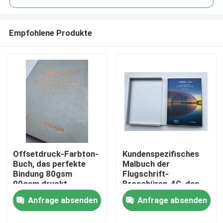
Empfohlene Produkte
Offsetdruck-Farbton-
Kundenspezifisches
Nach Hause
Buch, das perfekte
Malbuch der
Bindung 80gsm
Flugschrift-
90gsm druckt
Broschüren-4C, das
Über uns
Cmyk-Farbe druckt
Anfrage absenden
Anfrage absenden
Kontakte