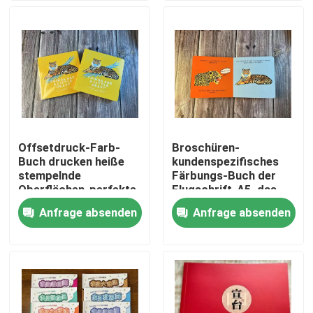
Produkte
Videos
Farbton-Buch-Drucken
Offsetdruck-Farb-
Broschüren-
Buch drucken heiße
kundenspezifisches
Bilderbuch-Drucken
stempelnde
Färbungs-Buch der
Oberflächen-perfekte
Flugschrift-A5, das
Bindung 140gsm
Cmyk-Farbe-ISO
Anfrage absenden
Anfrage absenden
Notizbuch-Drucken der gebundenen Ausgabe
druckt
Drucksachefördermaschinentaschen
Lehrbuch-Druckservices