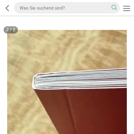
2
/
2